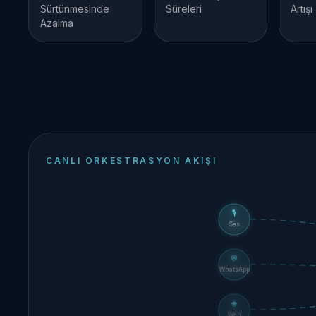
Sürtünmesinde
Süreleri
Artışı
Azalma
CANLI ORKESTRASYON AKIŞI
🎙
Ses
💬
WhatsApp
🌐
Web