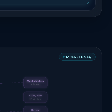
DİNLE
Mantık Motoru
En İyi Eylem
CRM / ERP
Çift Yön Senk.
Çözüm