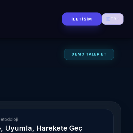
İLETIŞIM
TR
DEMO TALEP ET
etodoloji
e, Uyumla, Harekete Geç