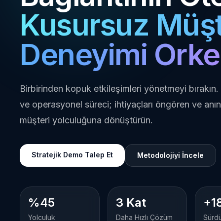
Kusursuz Müşt
Deneyimi Orke
Birbirinden kopuk etkileşimleri yönetmeyi bırakın. 
ve operasyonel süreci; ihtiyaçları öngören ve an
müşteri yolculuğuna dönüştürün.
Stratejik Demo Talep Et
Metodolojiyi İncele
%45
3 Kat
+1
Yolculuk
Daha Hızlı Çözüm
Sürdü