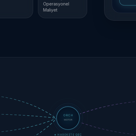
Operasyonel
Maliyet
ORCH
MOTOR
● DİNLE