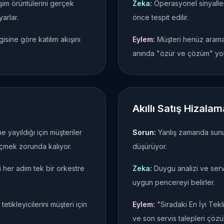
leşim örüntülerini gerçek
Zeka:
Operasyonel sinyaller
arlar.
önce tespit edilir.
gisine göre katılım akışını
Eylem:
Müşteri henüz aramad
anında "özür ve çözüm" yolc
Akıllı Satış Hizalam
 yayıldığı için müşteriler
Sorun:
Yanlış zamanda sunul
eçmek zorunda kalıyor.
düşürüyor.
 her adım tek bir orkestre
Zeka:
Duygu analizi ve servi
uygun pencereyi belirler.
tikleyicilerini müşteri için
Eylem:
"Sıradaki En İyi Tek
ve son servis talepleri çöz