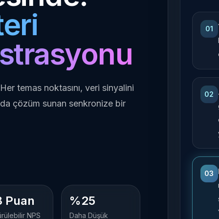
eri
01
strasyonu
Her temas noktasını, veri sinyalini
02
ında çözüm sunan senkronize bir
03
8 Puan
%25
rülebilir NPS
Daha Düşük